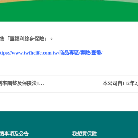
始銷售「軍福利終身保險」。
ps://www.twfhclife.com.tw/商品專區/壽險/臺幣/
利率調整及保險法1…
本公司自112年
循事項及公告
我想買保險