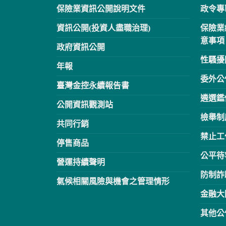
保險業資訊公開說明文件
政令專
資訊公開(投資人盡職治理)
保險業
意事項
政府資訊公開
性騷擾
年報
委外公
臺灣金控永續報告書
遴選鑑
公開資訊觀測站
檢舉制
共同行銷
禁止工
停售商品
公平待
營運持續聲明
防制詐
氣候相關風險與機會之管理情形
金融大
其他公