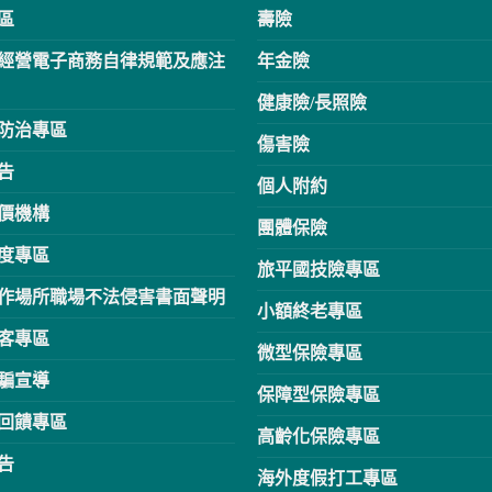
區
壽險
經營電子商務自律規範及應注
年金險
健康險/長照險
防治專區
傷害險
告
個人附約
價機構
團體保險
度專區
旅平國技險專區
作場所職場不法侵害書面聲明
小額終老專區
客專區
微型保險專區
騙宣導
保障型保險專區
回饋專區
高齡化保險專區
告
海外度假打工專區