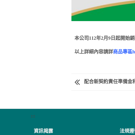
本公司112年2月9日起開
以上詳細內容請詳
商品專區htt
配合新契約責任準備金
:::
資訊揭露
法規遵